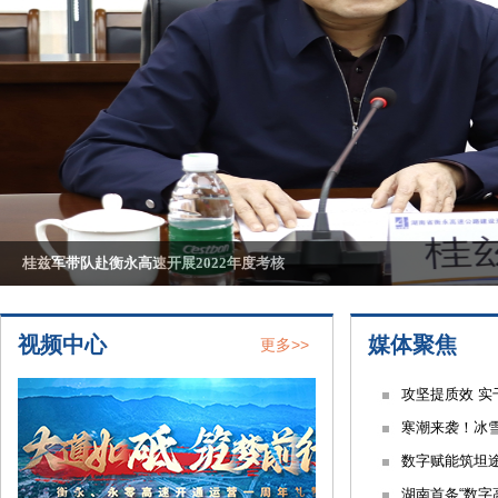
秦朝阳率队赴衡永高速调研
陈浩带队督导检查衡永高速安全生产工作
桂兹军带队赴衡永高速开展2022年度考核
邓建英调研督导衡永高速战略发展及信息化工作
陈克军调研督导衡永、永零高速项目建设
59.2亿元银团贷款落地 永零高速项目建设步入“快车道”
视频中心
媒体聚焦
更多>>
攻坚提质效 实
寒潮来袭！冰雪
数字赋能筑坦途
湖南首条“数字