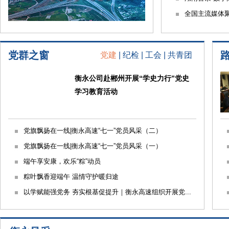
全国主流媒体
党群之窗
党建
|
纪检
|
工会
|
共青团
衡永公司赴郴州开展“学史力行”党史
学习教育活动
党旗飘扬在一线|衡永高速“七一”党员风采（二）
党旗飘扬在一线|衡永高速“七一”党员风采（一）
赞
端午享安康，欢乐“粽”动员
滞.
粽叶飘香迎端午 温情守护暖归途
以学赋能强党务 夯实根基促提升｜衡永高速组织开展党...